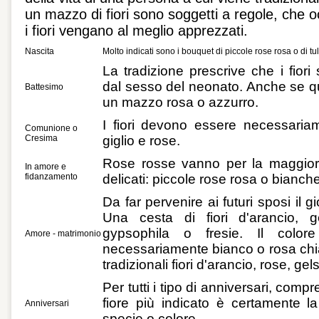
un mazzo di fiori sono soggetti a regole, che o
i fiori vengano al meglio apprezzati.
Nascita
Molto indicati sono i bouquet di piccole rose rosa o di tu
La tradizione prescrive che i fiori
dal sesso del neonato. Anche se q
Battesimo
un mazzo rosa o azzurro.
I fiori devono essere necessaria
Comunione o
Cresima
giglio e rose.
Rose rosse vanno per la maggior
In amore e
fidanzamento
delicati: piccole rose rosa o bianche,
Da far pervenire ai futuri sposi il 
Una cesta di fiori d'arancio, ge
gypsophila o fresie. Il color
Amore - matrimonio
necessariamente bianco o rosa chiar
tradizionali fiori d'arancio, rose, ge
Per tutti i tipo di anniversari, comp
fiore più indicato è certamente l
Anniversari
specie o colore.