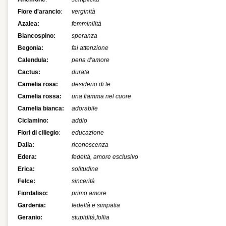
Fiore d'arancio
:
verginità
Azalea:
femminilità
Biancospino:
speranza
Begonia:
fai attenzione
Calendula:
pena d'amore
Cactus:
durata
Camelia rosa:
desiderio di te
Camelia rossa:
una fiamma nel cuore
Camelia bianca:
adorabile
Ciclamino:
addio
Fiori di ciliegio
:
educazione
Dalia:
riconoscenza
Edera:
fedeltà, amore esclusivo
Erica:
solitudine
Felce:
sincerità
Fiordaliso:
primo amore
Gardenia:
fedeltà e simpatia
Geranio:
stupidità,follia