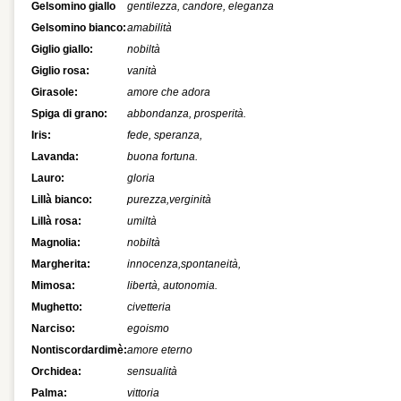
Gelsomino giallo
gentilezza, candore, eleganza
Gelsomino bianco:
amabilità
Giglio giallo:
nobiltà
Giglio rosa:
vanità
Girasole:
amore che adora
Spiga di grano:
abbondanza, prosperità.
Iris:
fede, speranza,
Lavanda:
buona fortuna.
Lauro:
gloria
Lillà bianco:
purezza,verginità
Lillà rosa:
umiltà
Magnolia:
nobiltà
Margherita:
innocenza,spontaneità,
Mimosa:
libertà, autonomia.
Mughetto:
civetteria
Narciso:
egoismo
Nontiscordardimè:
amore eterno
Orchidea:
sensualità
Palma:
vittoria